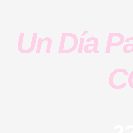
Un Día 
C
2