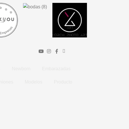
s
Newborn
Embarazadas
niones
Modelos
Producto