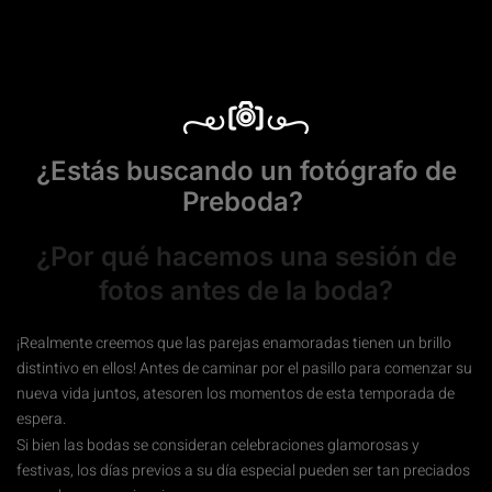
fotógrafos prebodas Lleida
¿Estás buscando un fotógrafo de
Preboda?
¿Por qué hacemos una sesión de
fotos antes de la boda?
fotografos de preboda Huesca
¡Realmente creemos que las parejas enamoradas tienen un brillo
distintivo en ellos! Antes de caminar por el pasillo para comenzar su
nueva vida juntos, atesoren los momentos de esta temporada de
espera.
fotografos de preboda barbastro
Si bien las bodas se consideran celebraciones glamorosas y
festivas, los días previos a su día especial pueden ser tan preciados