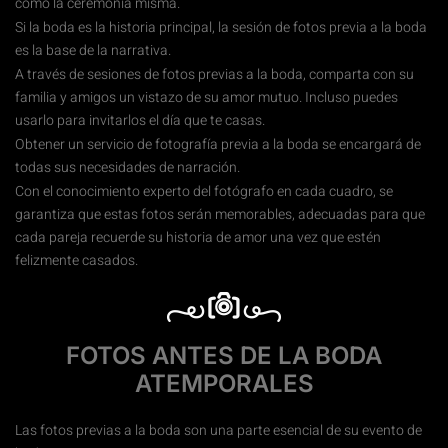
como la ceremonia misma.
fotografos de preboda binefar
Si la boda es la historia principal, la sesión de fotos previa a la boda
es la base de la narrativa.
fotografos de preboda jaca
A través de sesiones de fotos previas a la boda, comparta con su
familia y amigos un vistazo de su amor mutuo. Incluso puedes
usarlo para invitarlos el día que te casas.
fotografos de preboda zaragoza
Obtener un servicio de fotografía previa a la boda se encargará de
todas sus necesidades de narración.
fotografos de preboda pamplona
Con el conocimiento experto del fotógrafo en cada cuadro, se
garantiza que estas fotos serán memorables, adecuadas para que
cada pareja recuerde su historia de amor una vez que estén
felizmente casados.
FOTOS ANTES DE LA BODA
ATEMPORALES
fotografos de preboda barcelona
Las fotos previas a la boda son una parte esencial de su evento de