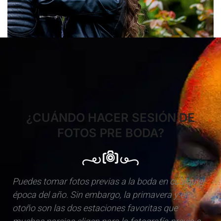
¿CUÁNDO HACER SESIÓN DE
FOTOS PRE BODA?
Puedes tomar fotos previas a la boda en cualquier
E
época del año. Sin embargo, la primavera y el
t
otoño son las dos estaciones favoritas que
E