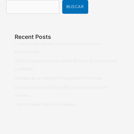
BUSCAR
Recent Posts
7 razones por las que su negocio necesita fotos
profesionales
Cómo prepararse para la sesión de fotos de compromiso
y preboda.
Ventajas de un reportaje fotografía de Post boda
La importancia de la fotografía profesional de recién
nacidos
Cuándo tomar fotos de embarazo