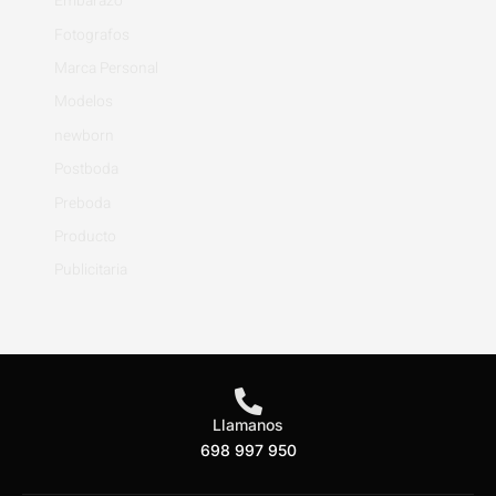
Embarazo
Fotografos
Marca Personal
Modelos
newborn
Postboda
Preboda
Producto
Publicitaria
Llamanos
698 997 950