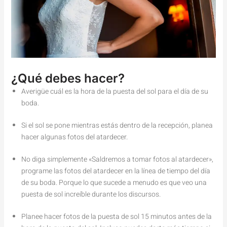
¿Qué debes hacer?
Averigüe cuál es la hora de la puesta del sol para el día de su
boda.
Si el sol se pone mientras estás dentro de la recepción, planea
hacer algunas fotos del atardecer.
No diga simplemente «Saldremos a tomar fotos al atardecer»,
programe las fotos del atardecer en la línea de tiempo del día
de su boda. Porque lo que sucede a menudo es que veo una
puesta de sol increíble durante los discursos.
Planee hacer fotos de la puesta de sol 15 minutos antes de la