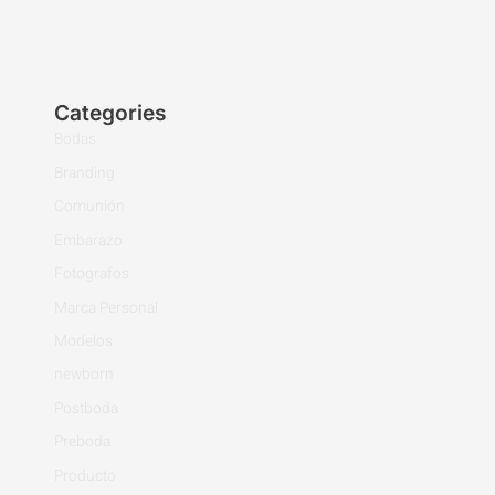
Categories
Bodas
Branding
Comunión
Embarazo
Fotografos
Marca Personal
Modelos
newborn
Postboda
Preboda
Producto