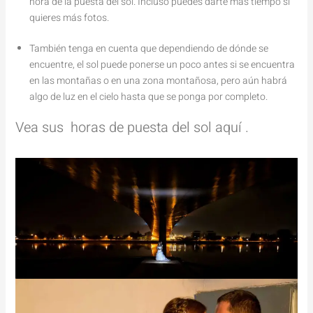
hora de la puesta del sol. Incluso puedes darte más tiempo si
quieres más fotos.
También tenga en cuenta que dependiendo de dónde se
encuentre, el sol puede ponerse un poco antes si se encuentra
en las montañas o en una zona montañosa, pero aún habrá
algo de luz en el cielo hasta que se ponga por completo.
Vea sus horas de puesta del sol aquí .